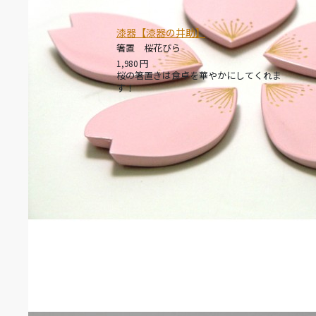
漆器【漆器の井助】
箸置 桜花びら
1,980
円
桜の箸置きは食卓を華やかにしてくれま
す！