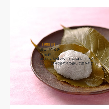
【鶴屋壽】
嵐山 さ久ら餅
2,398
円
厳選した材料で作られた桜餅。しっとり
口いっぱいに桜の葉の香りが広がりま
す。