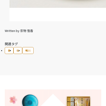
Written by
京物 雪香
関連タグ
春
桜
鴨川