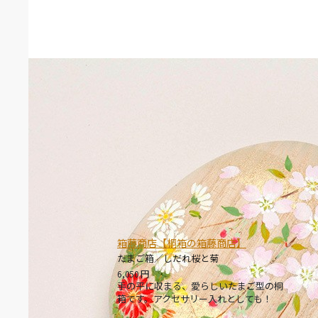
箱藤商店【桐箱の箱藤商店】
たまご箱／しだれ桜と菊
6,050
円
手の平に収まる、愛らしいたまご型の桐
箱です。アクセサリー入れとしても！