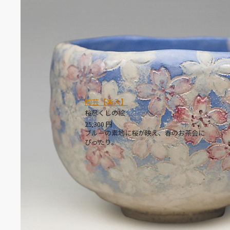
陶芸【楽入】
桜尽くしの絵
25,300
円
ブルーの素地に桜が映え、春のお茶会に
ぴったり。