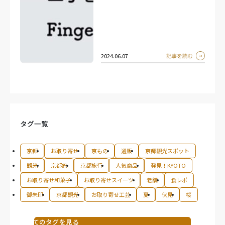
2024.06.07
タグ一覧
京都
お取り寄せ
京もの
通販
京都観光スポット
観光
京都旅
京都旅行
人気商品
発見！KYOTO
お取り寄せ和菓子
お取り寄せスイーツ
老舗
食レポ
御朱印
京都観光
お取り寄せ工芸
夏
伏見
桜
すべてのタグを見る