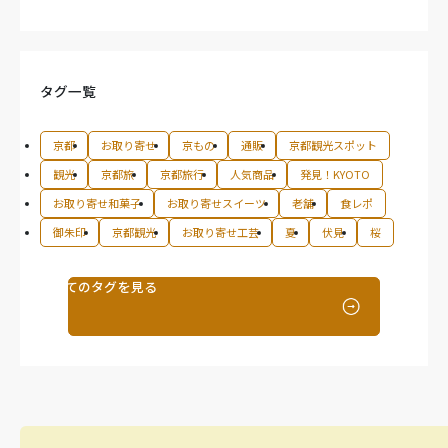
タグ一覧
京都
お取り寄せ
京もの
通販
京都観光スポット
観光
京都旅
京都旅行
人気商品
発見！KYOTO
お取り寄せ和菓子
お取り寄せスイーツ
老舗
食レポ
御朱印
京都観光
お取り寄せ工芸
夏
伏見
桜
すべてのタグを見る