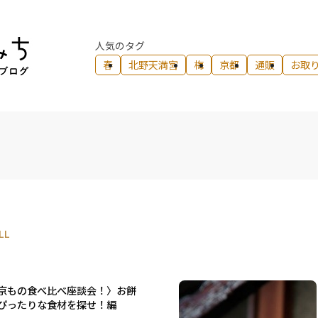
人気のタグ
春
北野天満宮
梅
京都
通販
お取
LL
京もの食べ比べ座談会！〉お餅
ぴったりな食材を探せ！編