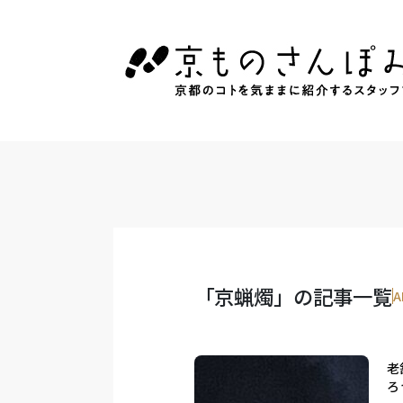
「京蝋燭」の記事一覧
A
老
ろ