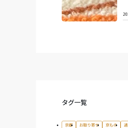
20
タグ一覧
京都
お取り寄せ
京もの
通