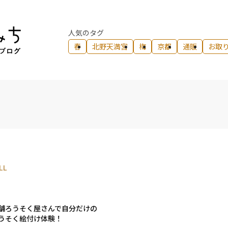
人気のタグ
春
北野天満宮
梅
京都
通販
お取
LL
舗ろうそく屋さんで自分だけの
うそく絵付け体験！