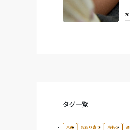
20
タグ一覧
京都
お取り寄せ
京もの
通