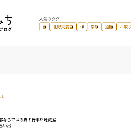
人気のタグ
春
北野天満宮
梅
京都
通販
お取
LL
都ならではの夏の行事!? 地蔵盆
思い出