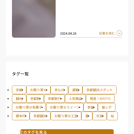
2024.04.26
タグ一覧
京都
お取り寄せ
京もの
通販
京都観光スポット
観光
京都旅
京都旅行
人気商品
発見！KYOTO
お取り寄せ和菓子
お取り寄せスイーツ
老舗
食レポ
御朱印
京都観光
お取り寄せ工芸
夏
伏見
桜
すべてのタグを見る