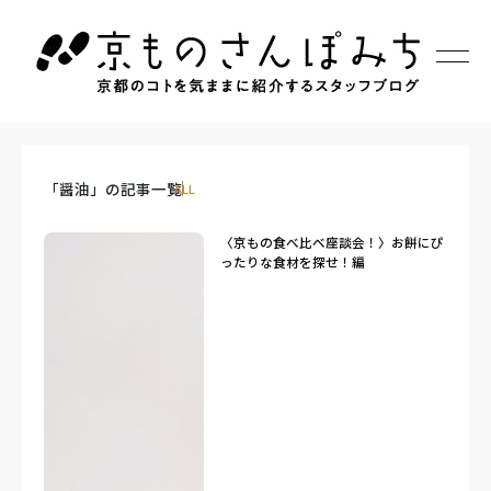
「醤油」の記事一覧
ALL
〈京もの食べ比べ座談会！〉お餅にぴ
ったりな食材を探せ！編