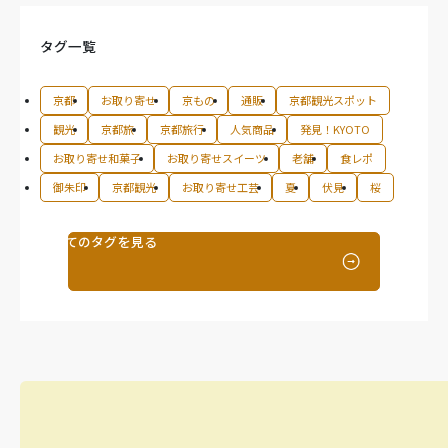
タグ一覧
京都
お取り寄せ
京もの
通販
京都観光スポット
観光
京都旅
京都旅行
人気商品
発見！KYOTO
お取り寄せ和菓子
お取り寄せスイーツ
老舗
食レポ
御朱印
京都観光
お取り寄せ工芸
夏
伏見
桜
すべてのタグを見る